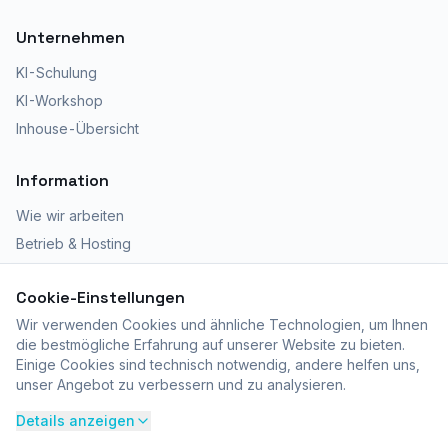
Unternehmen
KI-Schulung
KI-Workshop
Inhouse-Übersicht
Information
Wie wir arbeiten
Betrieb & Hosting
Kursräumlichkeiten
Cookie-Einstellungen
Zertifizierte Ausbildung
Wir verwenden Cookies und ähnliche Technologien, um Ihnen
Fragen? 052 366 12 39
die bestmögliche Erfahrung auf unserer Website zu bieten.
Einige Cookies sind technisch notwendig, andere helfen uns,
unser Angebot zu verbessern und zu analysieren.
Details anzeigen
Impressum
•
Datenschutz
•
AGB